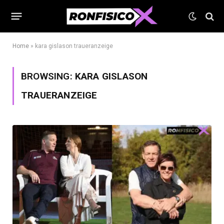
Home
»
kara gislason traueranzeige
BROWSING:
KARA GISLASON
TRAUERANZEIGE