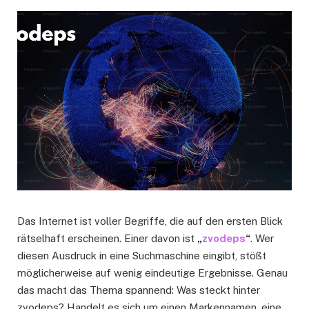
Das Internet ist voller Begriffe, die auf den ersten Blick
rätselhaft erscheinen. Einer davon ist
„
zvodeps
“
. Wer
diesen Ausdruck in eine Suchmaschine eingibt, stößt
möglicherweise auf wenig eindeutige Ergebnisse. Genau
das macht das Thema spannend: Was steckt hinter
zvodeps? Handelt es sich um einen Markennamen, eine