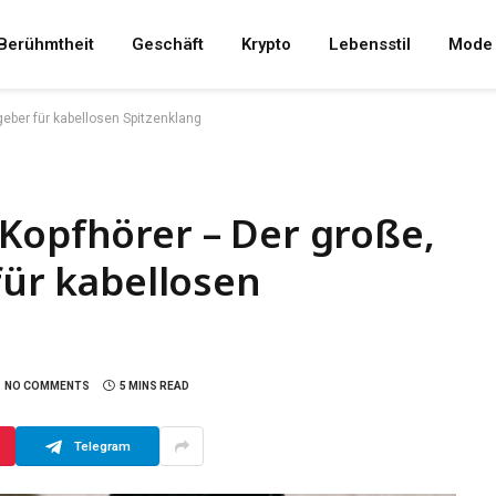
Berühmtheit
Geschäft
Krypto
Lebensstil
Mode
geber für kabellosen Spitzenklang
Kopfhörer – Der große,
für kabellosen
NO COMMENTS
5 MINS READ
Telegram