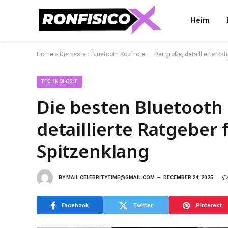
Heim
Home
»
Die besten Bluetooth Kopfhörer – Der große, detaillierte Rat
TECHNOLOGIE
Die besten Bluetooth 
detaillierte Ratgeber 
Spitzenklang
BY
MAIL.CELEBRITYTIME@GMAIL.COM
DECEMBER 24, 2025
Facebook
Twitter
Pinterest