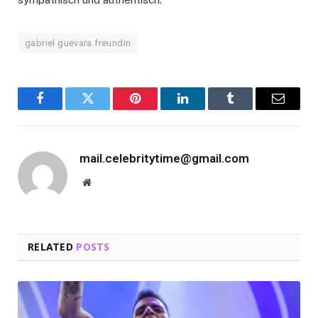
gabriel guevara freundin
Facebook
Twitter
Pinterest
LinkedIn
Tumblr
Email
mail.celebritytime@gmail.com
Website
RELATED
POSTS